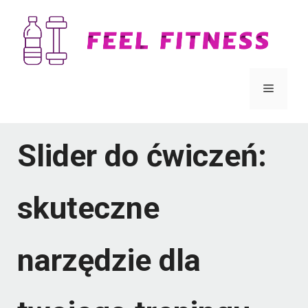
Przejdź
do
treści
Menu
Slider do ćwiczeń:
skuteczne
narzędzie dla