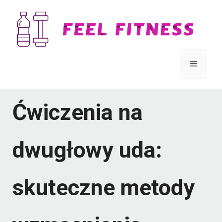
Przejdź
do
treści
Menu
Ćwiczenia na
dwugłowy uda:
skuteczne metody