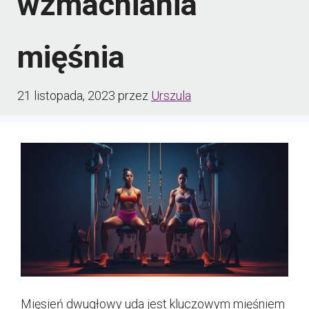
wzmacniania
mięśnia
21 listopada, 2023
przez
Urszula
Mięsień dwugłowy uda jest kluczowym mięśniem