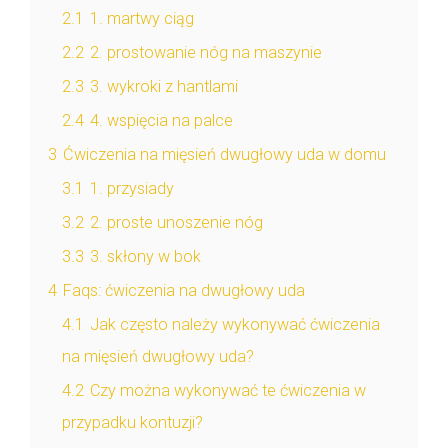
2.1
1. martwy ciąg
2.2
2. prostowanie nóg na maszynie
2.3
3. wykroki z hantlami
2.4
4. wspięcia na palce
3
Ćwiczenia na mięsień dwugłowy uda w domu
3.1
1. przysiady
3.2
2. proste unoszenie nóg
3.3
3. skłony w bok
4
Faqs: ćwiczenia na dwugłowy uda
4.1
Jak często należy wykonywać ćwiczenia
na mięsień dwugłowy uda?
4.2
Czy można wykonywać te ćwiczenia w
przypadku kontuzji?