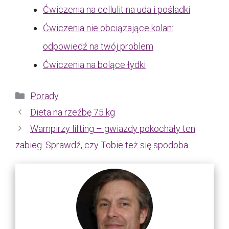
Ćwiczenia na cellulit na uda i pośladki
Ćwiczenia nie obciążające kolan:
odpowiedź na twój problem
Ćwiczenia na bolące łydki
Kategorie
Porady
Dieta na rzeźbę 75 kg
Wampirzy lifting – gwiazdy pokochały ten
zabieg. Sprawdź, czy Tobie też się spodoba