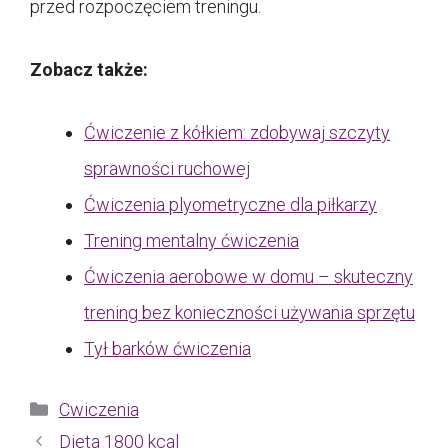
przed rozpoczęciem treningu.
Zobacz także:
Ćwiczenie z kółkiem: zdobywaj szczyty
sprawności ruchowej
Ćwiczenia plyometryczne dla piłkarzy
Trening mentalny ćwiczenia
Ćwiczenia aerobowe w domu – skuteczny
trening bez konieczności używania sprzętu
Tył barków ćwiczenia
Kategorie
Cwiczenia
Dieta 1800 kcal