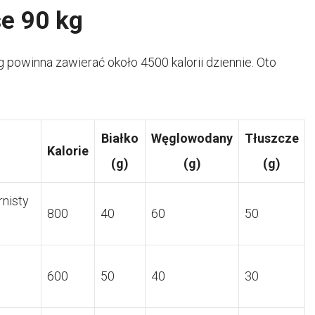
se 90 kg
powinna zawierać około 4500 kalorii dziennie. Oto
Białko
Węglowodany
Tłuszcze
Kalorie
(g)
(g)
(g)
rnisty
800
40
60
50
600
50
40
30