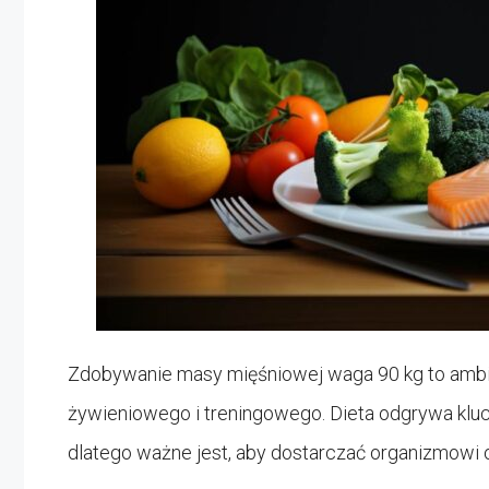
Zdobywanie masy mięśniowej waga 90 kg to ambi
żywieniowego i treningowego. Dieta odgrywa kluc
dlatego ważne jest, aby dostarczać organizmowi 