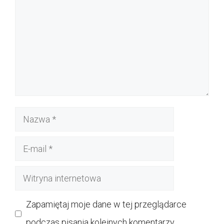
Nazwa
E-
mail
Witryna
internetowa
Zapamiętaj moje dane w tej przeglądarce
podczas pisania kolejnych komentarzy.