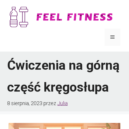
Przejdź
do
treści
Menu
Ćwiczenia na górną
część kręgosłupa
8 sierpnia, 2023
przez
Julia