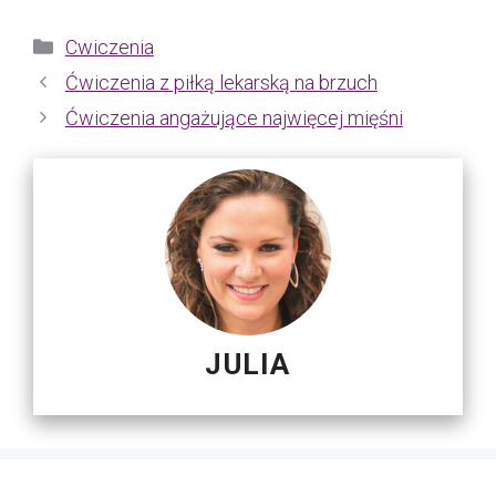
Kategorie
Cwiczenia
Ćwiczenia z piłką lekarską na brzuch
Ćwiczenia angażujące najwięcej mięśni
JULIA